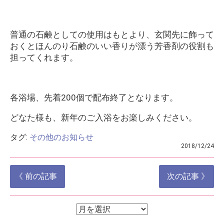
普通の石鹸としての使用はもとより、玄関先に飾って
おくとほんのり石鹸のいい香りが漂う芳香剤の役割も
担ってくれます。
各浴場、先着200個で配布終了となります。
どなた様も、新年のご入浴をお楽しみください。
タグ:
その他のお知らせ
2018/12/24
投
《 前の記事
次の記事 》
稿
ナ
ア
ア
ー
ビ