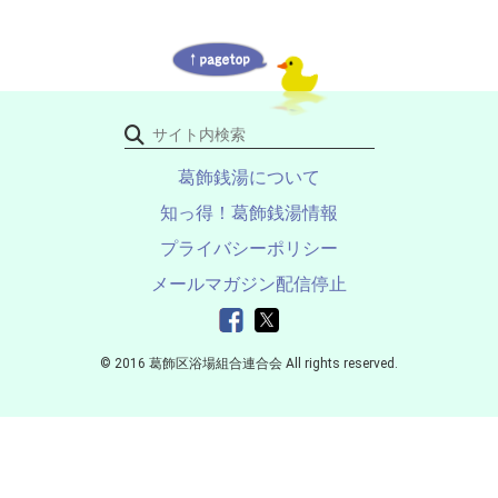
ー
カ
ゲ
イ
カ
ブ
ー
イ
シ
ブ
ョ
ン
葛飾銭湯について
知っ得！葛飾銭湯情報
プライバシーポリシー
メールマガジン配信停止
© 2016 葛飾区浴場組合連合会 All rights reserved.