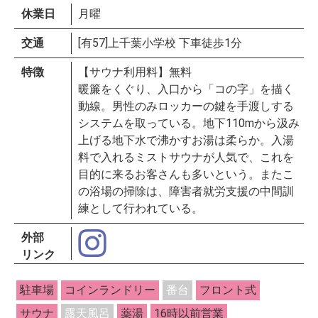
休業日
月曜
交通
[有57]上千葉小学校 下車徒歩1分
特徴
【サウナ利用料】無料
暖簾をくぐり、入口から「コの字」を描く
動線。男性のみロッカーの鍵を手渡しする
システムを取っている。地下110mから汲み
上げる地下水で沸かすお湯は柔らか。入湯
料で入れるミストサウナが人気で、これを
目的に来るお客さんも多いという。またこ
の浴場の掃除は、障害者就労支援の中間訓
練として行われている。
外部
リンク
駐車場
コインランドリー
番台
フロント式
サウナ
露天風呂
薬湯
16時以前営業