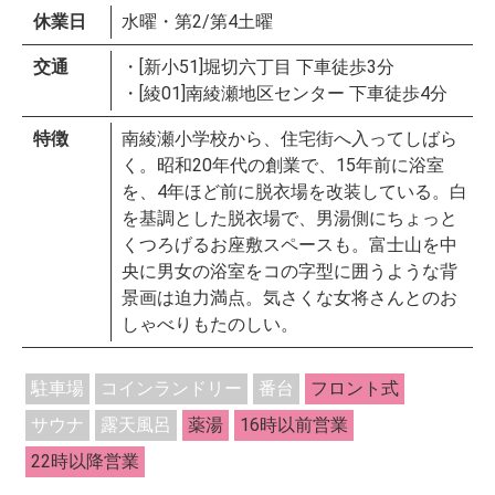
休業日
水曜・第2/第4土曜
交通
・[新小51]堀切六丁目 下車徒歩3分
・[綾01]南綾瀬地区センター 下車徒歩4分
特徴
南綾瀬小学校から、住宅街へ入ってしばら
く。昭和20年代の創業で、15年前に浴室
を、4年ほど前に脱衣場を改装している。白
を基調とした脱衣場で、男湯側にちょっと
くつろげるお座敷スペースも。富士山を中
央に男女の浴室をコの字型に囲うような背
景画は迫力満点。気さくな女将さんとのお
しゃべりもたのしい。
駐車場
コインランドリー
番台
フロント式
サウナ
露天風呂
薬湯
16時以前営業
22時以降営業