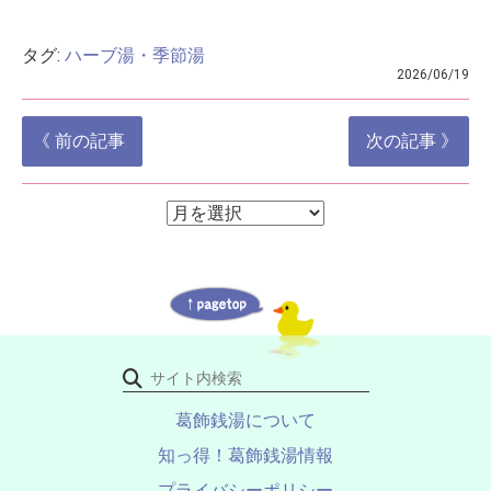
タグ:
ハーブ湯・季節湯
2026/06/19
投
《 前の記事
次の記事 》
稿
ナ
ア
ア
ー
ビ
ー
カ
ゲ
イ
カ
ブ
ー
イ
シ
ブ
ョ
ン
葛飾銭湯について
知っ得！葛飾銭湯情報
プライバシーポリシー