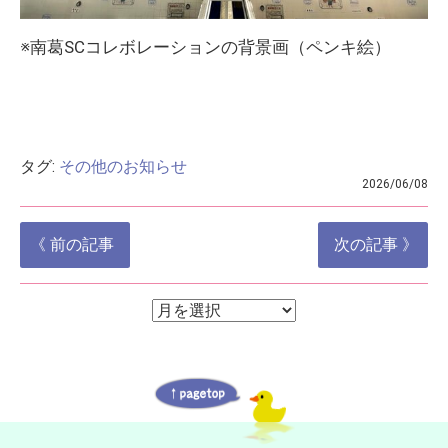
※南葛SCコレボレーションの背景画（ペンキ絵）
タグ:
その他のお知らせ
2026/06/08
投
《 前の記事
次の記事 》
稿
ナ
ア
ア
ー
ビ
ー
カ
ゲ
イ
カ
ブ
ー
イ
シ
ブ