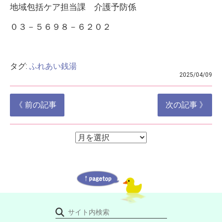
地域包括ケア担当課 介護予防係
０３－５６９８－６２０２
タグ:
ふれあい銭湯
2025/04/09
投
《 前の記事
次の記事 》
稿
ナ
ア
ア
ー
ビ
ー
カ
ゲ
イ
カ
ブ
ー
イ
シ
ブ
ョ