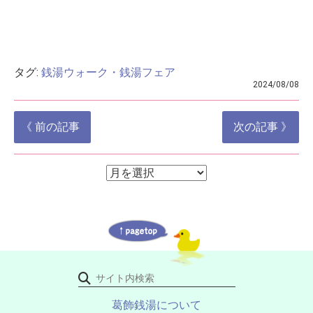
タグ:
銭湯ウォーク・銭湯フェア
2024/08/08
投
《 前の記事
次の記事 》
稿
ナ
ア
ア
ー
ビ
ー
カ
ゲ
イ
カ
ブ
ー
イ
シ
ブ
ョ
ン
葛飾銭湯について