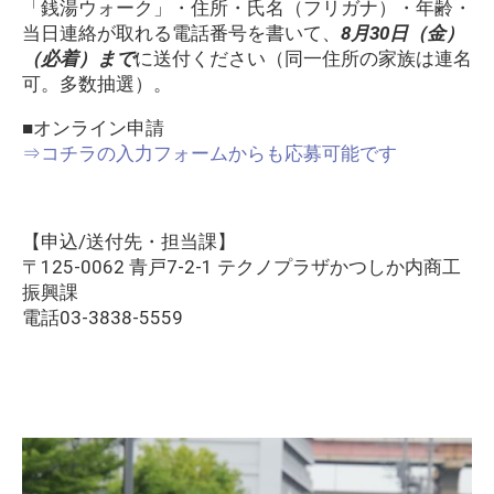
「銭湯ウォーク」・住所・氏名（フリガナ）・年齢・
当日連絡が取れる電話番号を書いて、
8月30日（金）
（必着）まで
に送付ください（同一住所の家族は連名
可。多数抽選）。
■オンライン申請
⇒コチラの入力フォームからも応募可能です
【申込/送付先・担当課】
〒125-0062 青戸7-2-1 テクノプラザかつしか内商工
振興課
電話03-3838-5559