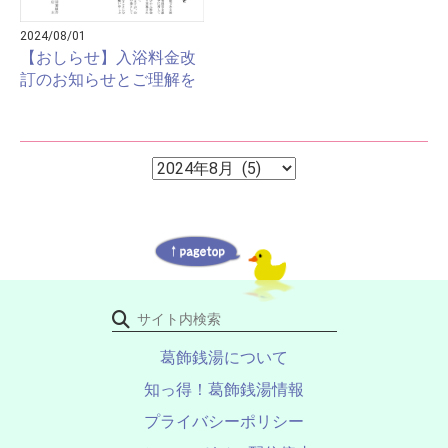
2024/08/01
【おしらせ】入浴料金改
訂のお知らせとご理解を
ア
ア
ー
ー
カ
イ
カ
ブ
イ
ブ
葛飾銭湯について
知っ得！葛飾銭湯情報
プライバシーポリシー