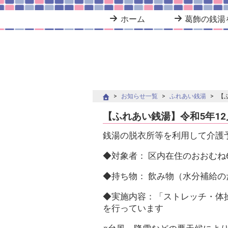
ホーム
葛飾の銭湯
お知らせ一覧
ふれあい銭湯
【
【ふれあい銭湯】令和5年12
銭湯の脱衣所等を利用して介護
◆対象者： 区内在住のおおむね
◆持ち物： 飲み物（水分補給の
◆実施内容：「ストレッチ・体
を行っています