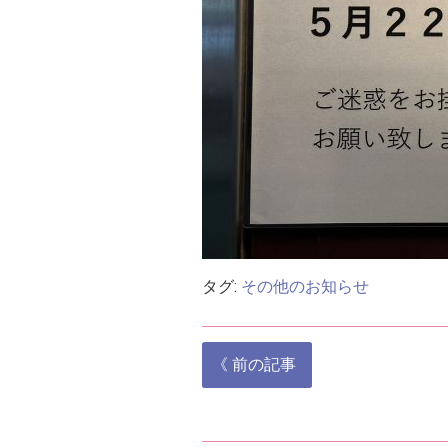
タグ:
その他のお知らせ
投
《 前の記事
稿
ア
ナ