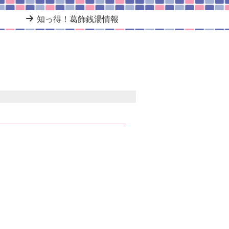
知っ得！葛飾銭湯情報