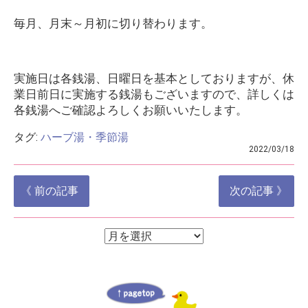
毎月、月末～月初に切り替わります。
実施日は各銭湯、日曜日を基本としておりますが、休
業日前日に実施する銭湯もございますので、詳しくは
各銭湯へご確認よろしくお願いいたします。
タグ:
ハーブ湯・季節湯
2022/03/18
投
《 前の記事
次の記事 》
稿
ナ
ア
ア
ー
ビ
ー
カ
ゲ
イ
カ
ブ
ー
イ