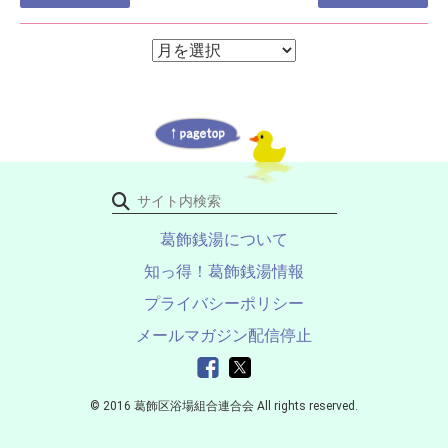
稿
ナ
ア
ア
ー
ビ
ー
カ
ゲ
イ
カ
ブ
ー
イ
シ
ブ
ョ
ン
葛飾銭湯について
知っ得！葛飾銭湯情報
プライバシーポリシー
メールマガジン配信停止
© 2016 葛飾区浴場組合連合会 All rights reserved.