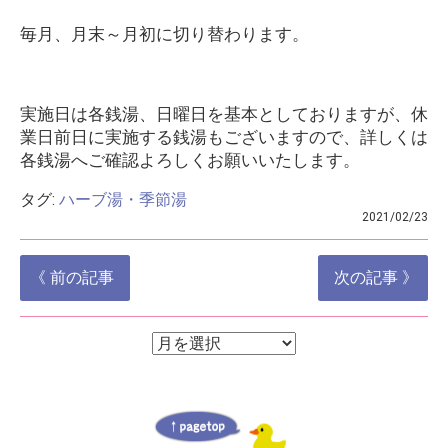
毎月、月末～月初に切り替わります。
実施日は各銭湯、日曜日を基本としておりますが、休
業日前日に実施する銭湯もございますので、詳しくは
各銭湯へご確認よろしくお願いいたします。
タグ:
ハーブ湯・季節湯
2021/02/23
投
《 前の記事
次の記事 》
稿
ナ
ア
ア
ー
ビ
ー
カ
ゲ
イ
カ
ブ
ー
イ