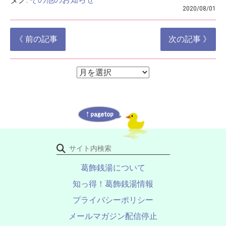
2020/08/01
投
《 前の記事
次の記事 》
稿
ナ
ア
ア
ー
ビ
ー
カ
ゲ
イ
カ
ブ
ー
イ
シ
ブ
ョ
ン
葛飾銭湯について
知っ得！葛飾銭湯情報
プライバシーポリシー
メールマガジン配信停止