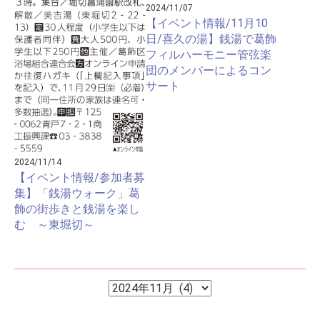
2024/11/07
【イベント情報/11月10
日/喜久の湯】銭湯で葛飾
フィルハーモニー管弦楽
団のメンバーによるコン
サート
2024/11/14
【イベント情報/参加者募
集】「銭湯ウォーク」葛
飾の街歩きと銭湯を楽し
む ～東堀切～
ア
ア
ー
ー
カ