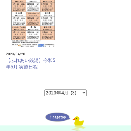
2023/04/20
【ふれあい銭湯】令和5
年5月 実施日程
ア
ア
ー
ー
カ
イ
カ
ブ
イ