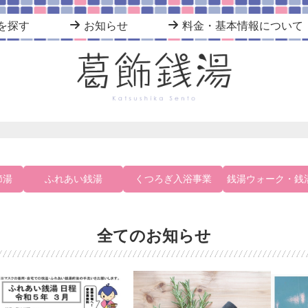
を探す
お知らせ
料金・基本情報について
節湯
ふれあい銭湯
くつろぎ入浴事業
銭湯ウォーク・銭
全てのお知らせ