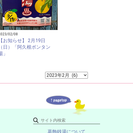
2023/02/08
【お知らせ】 2月19日
（日）「阿久根ボンタン
湯」
ア
ー
カ
イ
ブ
葛飾銭湯について