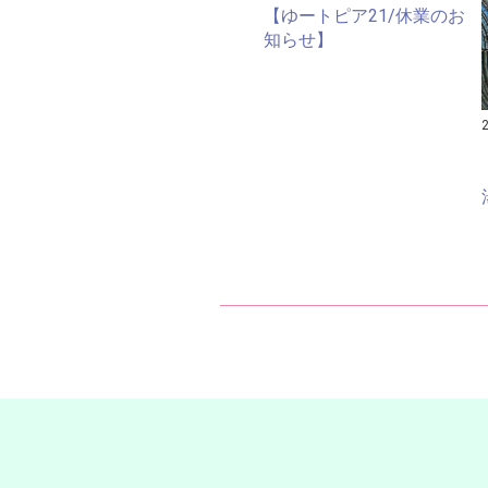
【ゆートピア21/休業のお
知らせ】
ア
ー
カ
イ
ブ