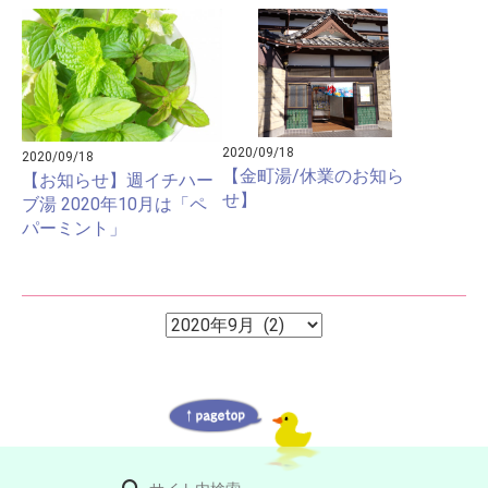
2020/09/18
2020/09/18
【金町湯/休業のお知ら
【お知らせ】週イチハー
せ】
ブ湯 2020年10月は「ペ
パーミント」
ア
ア
ー
ー
カ
イ
カ
ブ
イ
ブ